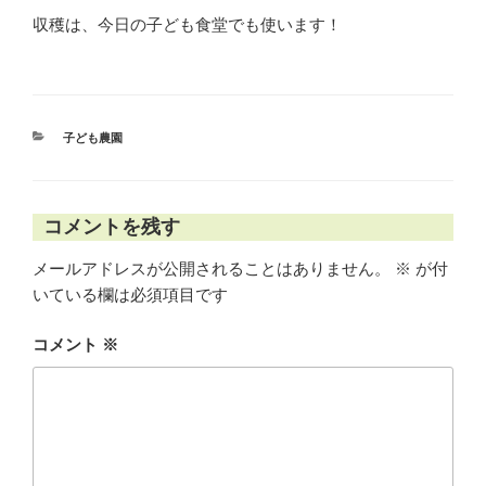
収穫は、今日の子ども食堂でも使います！
カ
子ども農園
テ
ゴ
リ
ー
コメントを残す
メールアドレスが公開されることはありません。
※
が付
いている欄は必須項目です
コメント
※