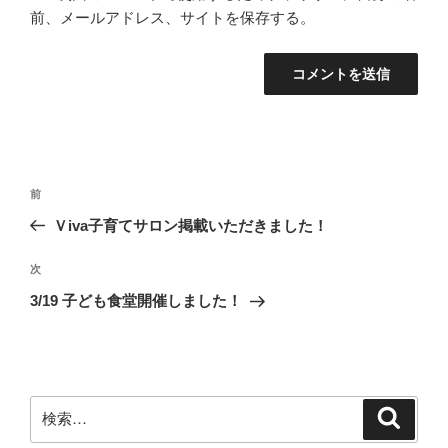
前、メールアドレス、サイトを保存する。
投
前
前
稿
の
Ｖiva子育てサロン掲載いただきました！
ナ
投
ビ
稿
次
次
ゲ
の
3/19 子ども食堂開催しました！
投
ー
稿
シ
ョ
ン
検
検
索
索: