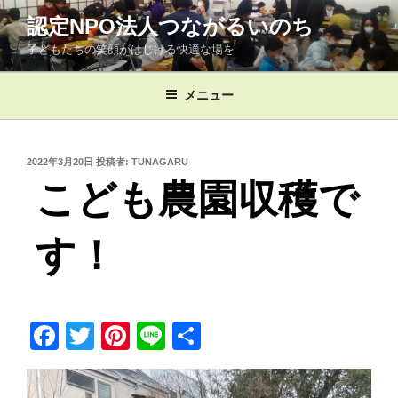
コ
認定NPO法人つながるいのち
ン
子どもたちの笑顔がはじける快適な場を
テ
ン
ツ
メニュー
へ
ス
キ
投
2022年3月20日
投稿者:
TUNAGARU
稿
ッ
こども農園収穫で
日:
プ
す！
F
T
Pi
Li
共
a
wi
nt
n
有
c
tt
er
e