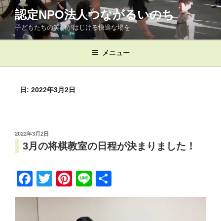
コ
認定NPO法人つながるいのち
ン
子どもたちの笑顔がはじける快適な場を
テ
ン
ツ
メニュー
へ
ス
キ
日:
2022年3月2日
ッ
プ
投
2022年3月2日
稿
3月の将棋教室の日程が決まりました！
日:
F
T
Pi
Li
共
a
wi
nt
n
有
c
tt
er
e