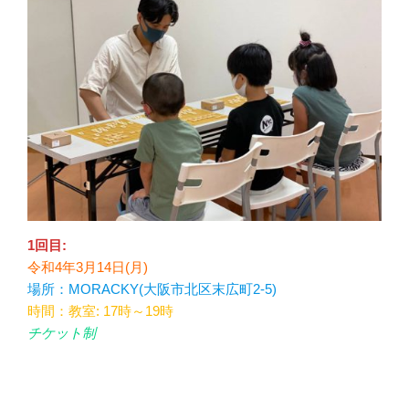
e
er
e
b
st
o
o
k
1回目:
令和4年3月14日(月)
場所：MORACKY(大阪市北区末広町2-5)
時間：教室: 17時～19時
チケット制