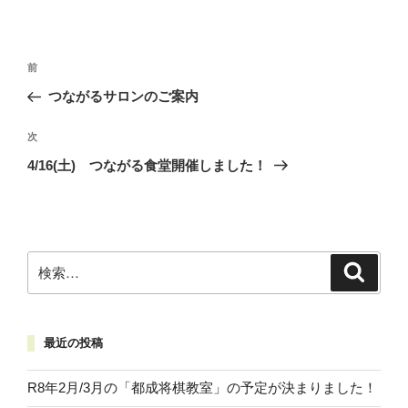
投
前
前
稿
の
つながるサロンのご案内
ナ
投
ビ
稿
次
次
ゲ
の
4/16(土) つながる食堂開催しました！
投
ー
稿
シ
ョ
ン
検
検
索
索:
最近の投稿
R8年2月/3月の「都成将棋教室」の予定が決まりました！