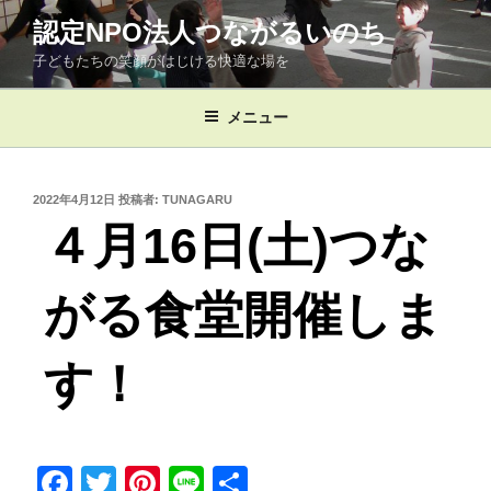
コ
認定NPO法人つながるいのち
ン
子どもたちの笑顔がはじける快適な場を
テ
ン
ツ
メニュー
へ
ス
キ
投
2022年4月12日
投稿者:
TUNAGARU
稿
ッ
４月16日(土)つな
日:
プ
がる食堂開催しま
す！
F
T
Pi
Li
共