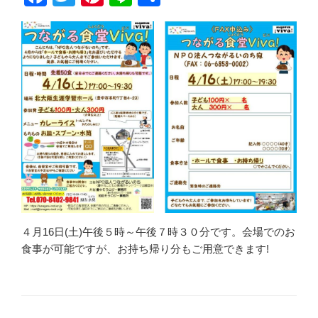
a
wi
nt
n
有
c
tt
er
e
e
er
e
b
st
o
o
k
４月16日(土)午後５時～午後７時３０分です。会場でのお
食事が可能ですが、お持ち帰り分もご用意できます!